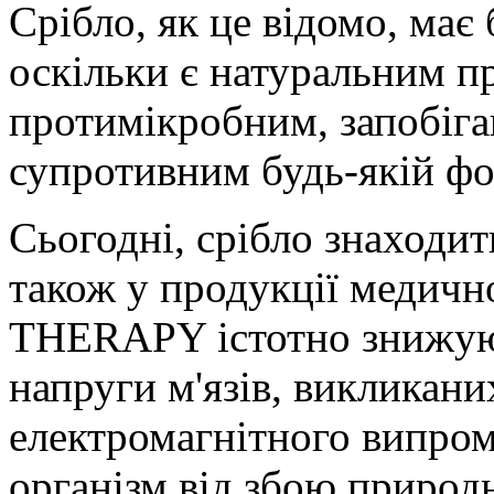
Срібло, як це відомо, має 
оскільки є натуральним п
протимікробним, запобіг
супротивним будь-якій фор
Сьогодні, срібло знаходит
також у продукції медичн
THERAPY істотно знижуют
напруги м'язів, викликан
електромагнітного випром
організм від збою природ