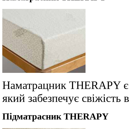
Наматрацник THERAPY є 
який забезпечує свіжість в
Підматрасник THERAPY