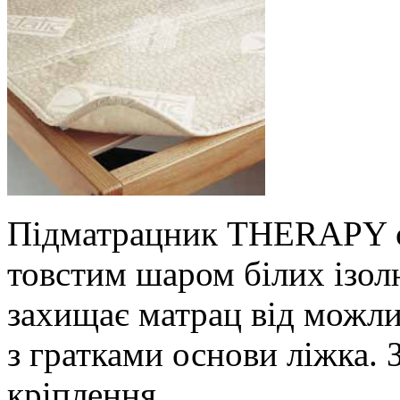
Підматрацник THERAPY ст
товстим шаром білих ізол
захищає матрац від можли
з гратками основи ліжка.
кріплення.