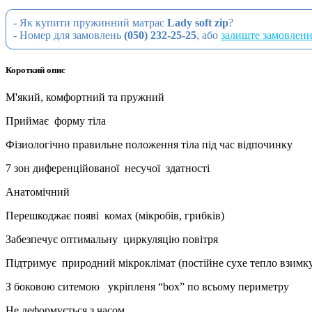
- Як купити пружинний матрас
Lady soft zip
?
- Номер для замовлень
(050) 232-25-25
, або
залиште замовлен
Короткий опис
М'який, комфортний та пружний
Приймає форму тіла
Фізиологічно правильне положення тіла під час відпочинку
7 зон диференційованої несучої здатності
Анатомічний
Перешкоджає появі комах (мікробів, грибків)
Забезпечує оптимальну циркуляцію повітря
Підтримує природний мікроклімат (постійне сухе тепло взимку
З боковою ситемою укріпленя “box” по всьому периметру
Не деформується з часом