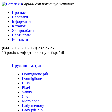
Гарний сон покращує життя!
Про нас
Переваги
Інформація
Каталог
Як придбати
Партнерам
Контакти
(044) 230 8 230 (050) 232 25 25
15 років комфортного сну в Україні!
Пружинні матраци
Dormiglione più
Dormiglione
Bliss
Pixel
Vanity
Cover
Morbidone
Lady memory
Lady più Zip