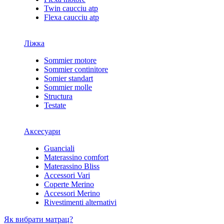
Twin caucciu atp
Flexa caucciu atp
Ліжка
Sommier motore
Sommier continitore
Somier standart
Sommier molle
Structura
Testate
Аксесуари
Guanciali
Materassino comfort
Materassino Bliss
Accessori Vari
Coperte Merino
Accessori Merino
Rivestimenti alternativi
Як вибрати матрац?