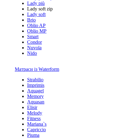
Lady più
Lady soft zip
Lady soft
Brio
Oblio AP
Oblio MP
Smart
Condor
Nuvola
Nido
Матраси із Waterform
Strabilio
Imprimis
Aquagel
Memory
Aquasan
Elisir
Melody
Fitness
Mariana`s
Capriccio
Piuma