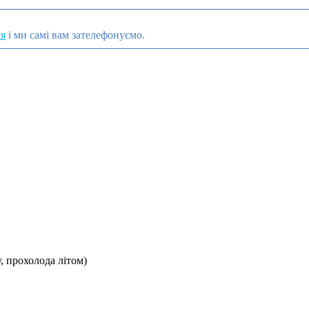
ня
і ми самі вам зателефонуємо.
, прохолода літом)