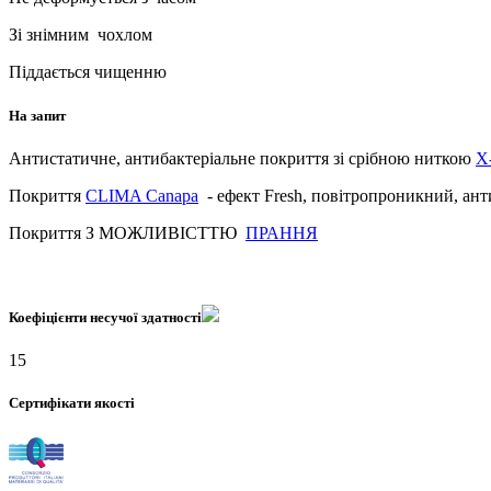
Зі знімним чохлом
Піддається чищенню
На запит
Антистатичне, антибактеріальне покриття зі срібною ниткою
X
Покриття
CLIMA Canapa
- ефект Fresh, повітропроникний, ан
Покриття З МОЖЛИВІСТТЮ
ПРАННЯ
Коефіцієнти несучої здатності
15
Сертифікати якості