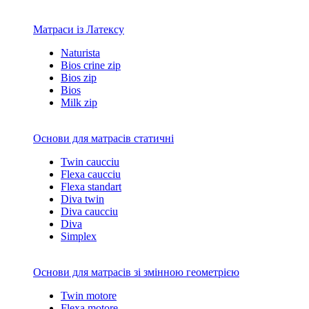
Матраси із Латексу
Naturista
Bios crine zip
Bios zip
Bios
Milk zip
Основи для матрасів статичні
Twin caucciu
Flexa caucciu
Flexa standart
Diva twin
Diva caucciu
Diva
Simplex
Основи для матрасів зі змінною геометрією
Twin motore
Flexa motore